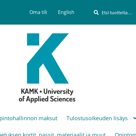
Haku
Etsi:
Oma tili
English
pintohallinnon maksut
Tulostusoikeuden lisäys
etuksen kortit, passit, materiaalit ja muut
Opintoma