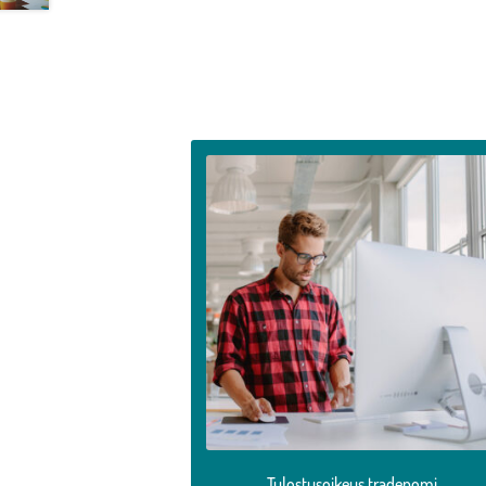
Tällä
tuotteella
on
useampi
muunnelma.
Voit
tehdä
valinnat
tuotteen
sivulla.
Tulostusoikeus tradenomi,