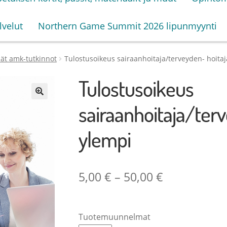
lvelut
Northern Game Summit 2026 lipunmyynti
t amk-tutkinnot
Tulostusoikeus sairaanhoitaja/terveyden- hoitaj
Tulostusoikeus
🔍
sairaanhoitaja/terv
ylempi
Hintaluokka
5,00
€
–
50,00
€
5,00 €
–
Tuotemuunnelmat