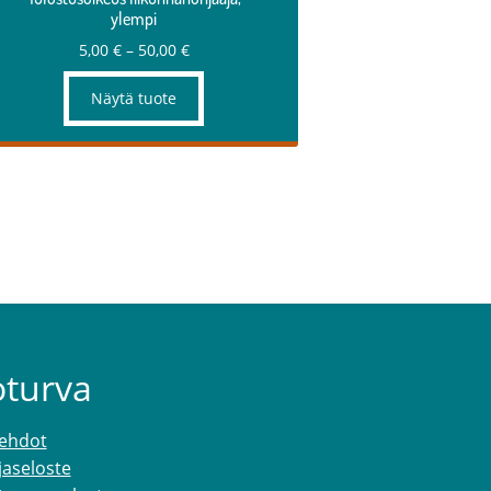
ylempi
Hintaluokka:
5,00
€
–
50,00
€
5,00 €
–
Näytä tuote
50,00 €
oturva
ehdot
jaseloste