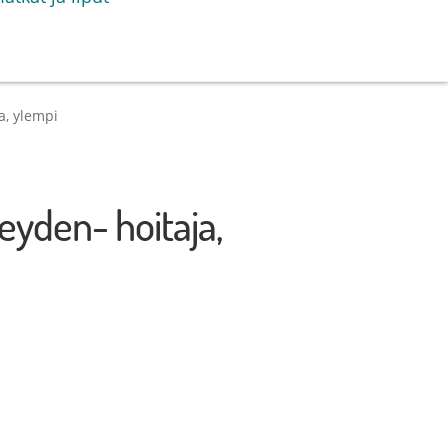
a, ylempi
eyden- hoitaja,
: