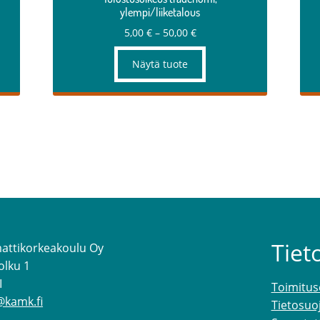
ylempi/liiketalous
a:
Hintaluokka:
5,00
€
–
50,00
€
5,00 €
–
Näytä tuote
50,00 €
Tiet
attikorkeakoulu Oy
olku 1
I
Toimitus
@kamk.fi
Tietosuo