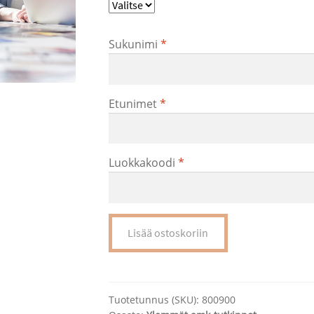
50,00 €
Sukunimi
*
Etunimet
*
Luokkakoodi
*
Tulostusoikeus
Lisää ostoskoriin
sairaanhoitaja/terveyden-
hoitaja,
ylempi
määrä
Tuotetunnus (SKU):
800900