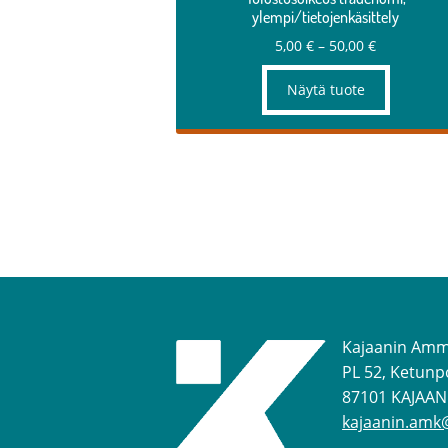
ylempi/tietojenkäsittely
Hintaluokk
5,00
€
–
50,00
€
5,00 €
–
Näytä tuote
50,00 €
Kajaanin Amm
PL 52, Ketunp
87101 KAJAAN
kajaanin.amk