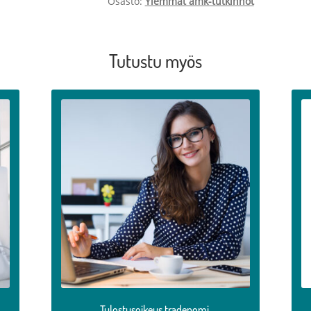
Osasto:
Ylemmät amk-tutkinnot
Tutustu myös
Tällä
Tä
tuotteella
tu
on
o
useampi
u
muunnelma.
m
Voit
Vo
tehdä
t
valinnat
va
tuotteen
tu
sivulla.
si
Tulostusoikeus tradenomi,