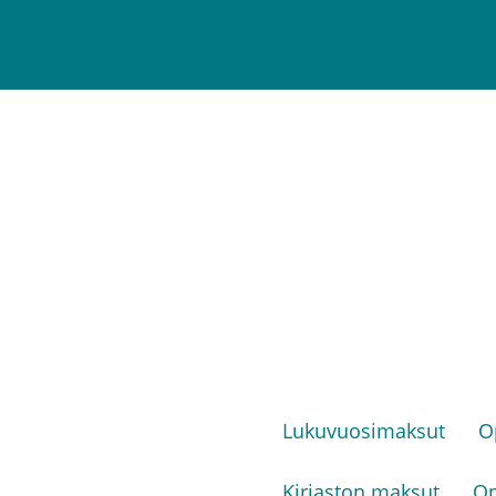
Lukuvuosimaksut
O
Kirjaston maksut
Op