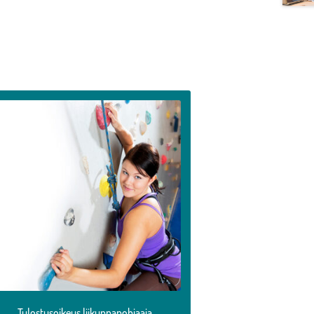
llä
otteella
n
seampi
uunnelma.
it
ehdä
linnat
otteen
vulla.
Tulostusoikeus liikunnanohjaaja,