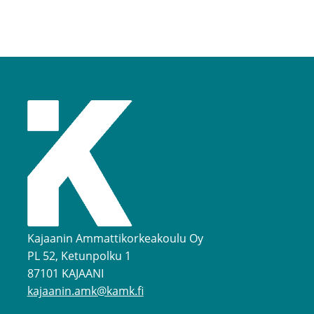
Kajaanin Ammattikorkeakoulu Oy
PL 52, Ketunpolku 1
87101 KAJAANI
kajaanin.amk@kamk.fi