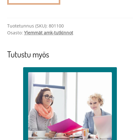
ylempi/liiketalous
määrä
Tuotetunnus (SKU):
801100
Osasto:
Ylemmät amk-tutkinnot
Tutustu myös
Tällä
tuotteella
on
useampi
muunnelma.
Voit
tehdä
valinnat
tuotteen