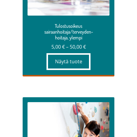
sivulla.
Tulostusoikeus
sairaanhoitaja/terveyden-
hoitaja, ylempi
Hintaluokka:
5,00
€
–
50,00
€
5,00 €
Näytä tuote
–
50,00 €
Tällä
tuotteella
on
useampi
muunnelma.