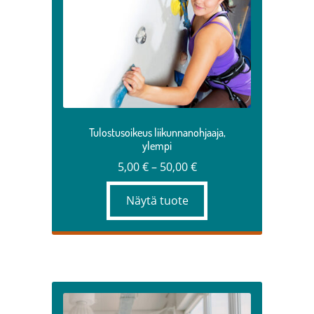
Voit
tehdä
valinnat
tuotteen
sivulla.
Tulostusoikeus liikunnanohjaaja,
ylempi
Hintaluokka:
5,00
€
–
50,00
€
5,00 €
Näytä tuote
–
50,00 €
Tällä