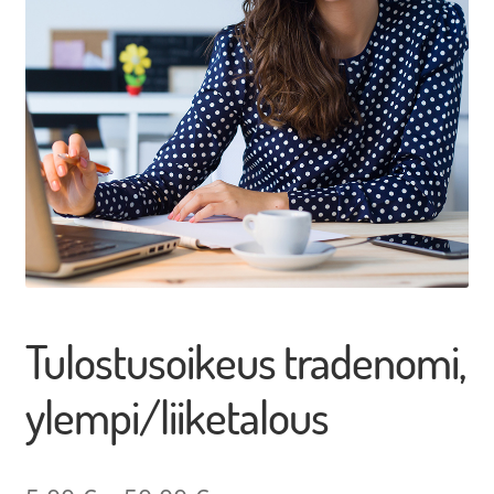
Opetuksen kortit, passit, materiaalit ja muut
Opintomatkat ja liput
Myytävät tuotteet ja palvelut
Northern Game Summit 2026 lipunmyynti
Tulostusoikeus tradenomi,
ylempi/liiketalous