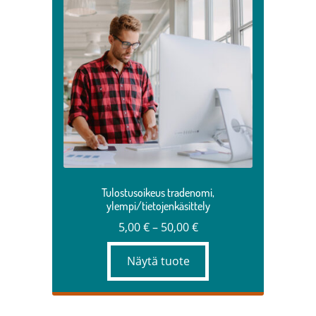
tuotteella
on
useampi
muunnelma.
Voit
tehdä
valinnat
tuotteen
sivulla.
Tulostusoikeus tradenomi,
ylempi/tietojenkäsittely
Hintaluokka:
5,00
€
–
50,00
€
5,00 €
Näytä tuote
–
50,00 €