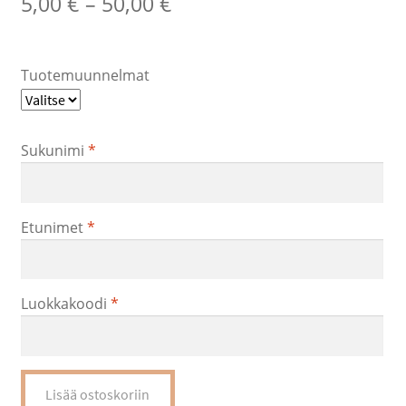
Hintaluokka:
5,00
€
–
50,00
€
5,00 €
–
Tuotemuunnelmat
50,00 €
Sukunimi
*
Etunimet
*
Luokkakoodi
*
Tulostusoikeus
Lisää ostoskoriin
tradenomi,