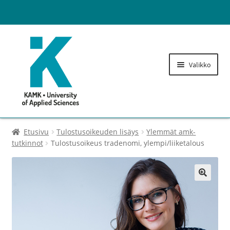
Valikko
Lukuvuosimaksut
Etusivu
Tulostusoikeuden lisäys
Ylemmät amk-
tutkinnot
Tulostusoikeus tradenomi, ylempi/liiketalous
Opintohallinnon maksut
Laajenn
Tulostusoikeuden lisäys
🔍
alemma
tason
Kirjaston maksut
valikko