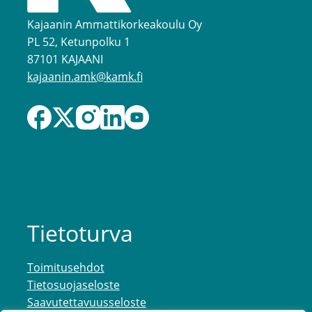
Kajaanin Ammattikorkeakoulu Oy
PL 52, Ketunpolku 1
87101 KAJAANI
kajaanin.amk@kamk.fi
Tietoturva
Toimitusehdot
Tietosuojaseloste
Saavutettavuusseloste