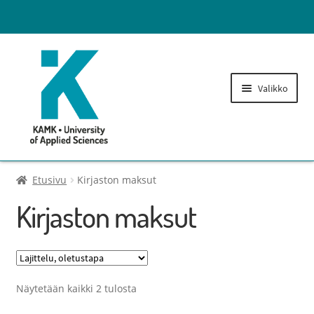
Valikko
Lukuvuosimaksut
Etusivu
Kirjaston maksut
Kirjaston maksut
Opintohallinnon maksut
Laajenn
Tulostusoikeuden lisäys
alemma
tason
Näytetään kaikki 2 tulosta
Kirjaston maksut
valikko