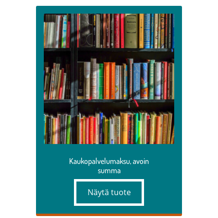
Opetuksen kortit, passit, materiaalit ja muut
Opintomatkat ja liput
Myytävät tuotteet ja palvelut
Northern Game Summit 2026 lipunmyynti
Kaukopalvelumaksu, avoin
summa
Näytä tuote