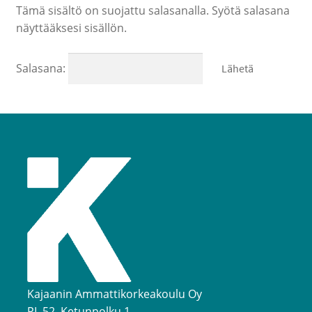
Tämä sisältö on suojattu salasanalla. Syötä salasana
Opetuksen kortit, passit, materiaalit ja muut
näyttääksesi sisällön.
Opintomatkat ja liput
Salasana:
Myytävät tuotteet ja palvelut
Northern Game Summit 2026 lipunmyynti
Kajaanin Ammattikorkeakoulu Oy
PL 52, Ketunpolku 1