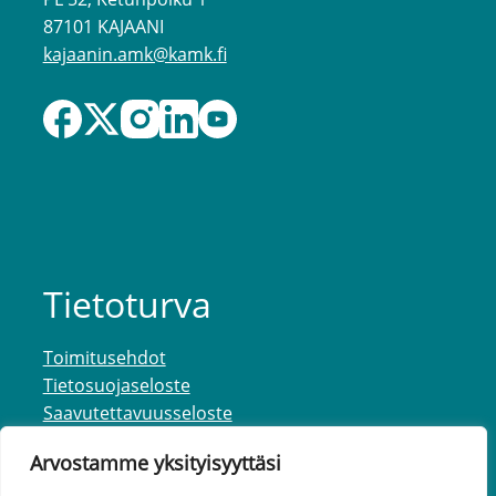
87101 KAJAANI
kajaanin.amk@kamk.fi
Tietoturva
Toimitusehdot
Tietosuojaseloste
Saavutettavuusseloste
Arvostamme yksityisyyttäsi