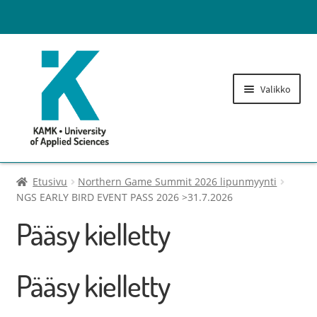
Valikko
Lukuvuosimaksut
Etusivu
Northern Game Summit 2026 lipunmyynti
NGS EARLY BIRD EVENT PASS 2026 >31.7.2026
Opintohallinnon maksut
Pääsy kielletty
Laajenn
Tulostusoikeuden lisäys
alemma
Pääsy kielletty
tason
Kirjaston maksut
valikko