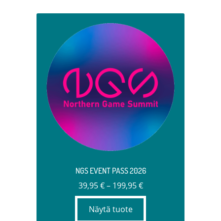
Tällä
tuotteella
on
useampi
muunnelma.
Voit
tehdä
valinnat
tuotteen
sivulla.
NGS EVENT PASS 2026
Hintaluokka:
39,95
€
–
199,95
€
39,95 €
Näytä tuote
–