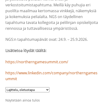
verkostoitumistapahtuma. Meillä käy puhujia eri
Opetuksen kortit, passit, materiaalit ja muut
puolilta maailmaa kertomassa vinkkejä, näkemyksiä
ja kokemuksia pelialalta. NGS on täydellinen
Opintomatkat ja liput
tapahtuma tavata kollegoita ja pelilinjan opiskelijoita
rennossa ja tuttavallisessa ympäristössä.
Myytävät tuotteet ja palvelut
NGS:n tapahtumapäivät ovat: 24.9. – 25.9.2026.
Northern Game Summit 2026 lipunmyynti
Lisätietoa löydät täältä:
https://northerngamesummit.com/
https://www.linkedin.com/company/northerngames
ummit
Näytetään ainoa tulos