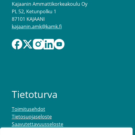
Kajaanin Ammattikorkeakoulu Oy
PL 52, Ketunpolku 1
87101 KAJAANI
kajaanin.amk@kamk.fi
Tietoturva
Toimitusehdot
Tietosuojaseloste
Saavutettavuusseloste