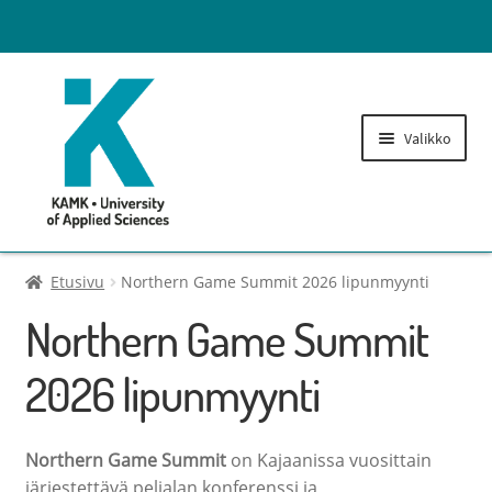
Valikko
Lukuvuosimaksut
Etusivu
Northern Game Summit 2026 lipunmyynti
Northern Game Summit
Opintohallinnon maksut
2026 lipunmyynti
Laajenn
Tulostusoikeuden lisäys
alemma
tason
Kirjaston maksut
Northern Game Summit
on Kajaanissa vuosittain
valikko
järjestettävä pelialan konferenssi ja