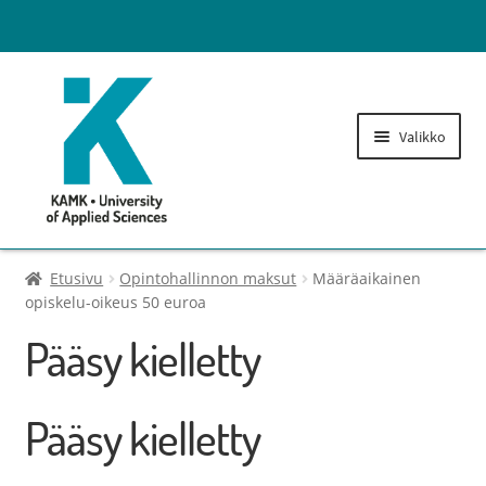
Valikko
Lukuvuosimaksut
Etusivu
Opintohallinnon maksut
Määräaikainen
opiskelu-oikeus 50 euroa
Opintohallinnon maksut
Pääsy kielletty
Laajenn
Tulostusoikeuden lisäys
alemma
Pääsy kielletty
tason
Kirjaston maksut
valikko