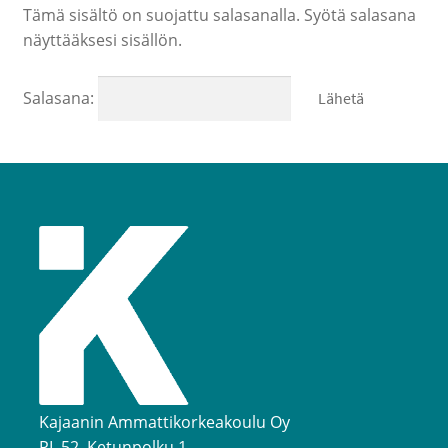
Tämä sisältö on suojattu salasanalla. Syötä salasana
Opetuksen kortit, passit, materiaalit ja muut
näyttääksesi sisällön.
Opintomatkat ja liput
Salasana:
Myytävät tuotteet ja palvelut
Northern Game Summit 2026 lipunmyynti
Kajaanin Ammattikorkeakoulu Oy
PL 52, Ketunpolku 1