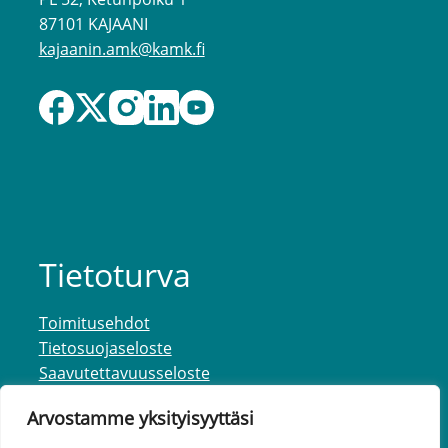
87101 KAJAANI
kajaanin.amk@kamk.fi
Tietoturva
Toimitusehdot
Tietosuojaseloste
Saavutettavuusseloste
Arvostamme yksityisyyttäsi