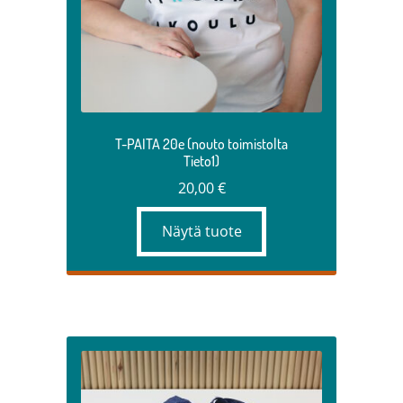
T-PAITA 20e (nouto toimistolta
Tieto1)
20,00
€
Näytä tuote