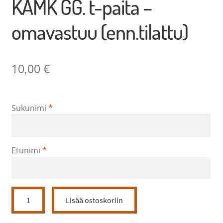
KAMK GG. t-paita –
omavastuu (enn.tilattu)
10,00
€
Sukunimi
*
Etunimi
*
KAMK
Lisää ostoskoriin
GG.
t-