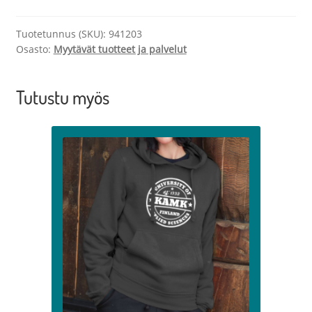
paita
-
Tuotetunnus (SKU):
941203
omavastuu
Osasto:
Myytävät tuotteet ja palvelut
(enn.tilattu)
määrä
Tutustu myös