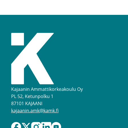
Kajaanin Ammattikorkeakoulu Oy
PL 52, Ketunpolku 1
87101 KAJAANI
kajaanin.amk@kamk.fi