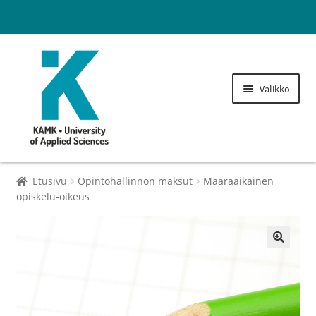
Valikko
Lukuvuosimaksut
Etusivu
Opintohallinnon maksut
Määräaikainen
opiskelu-oikeus
Opintohallinnon maksut
Laajenn
Tulostusoikeuden lisäys
🔍
alemma
tason
Kirjaston maksut
valikko