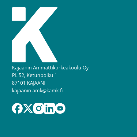
Kajaanin Ammattikorkeakoulu Oy
PL 52, Ketunpolku 1
87101 KAJAANI
kajaanin.amk@kamk.fi