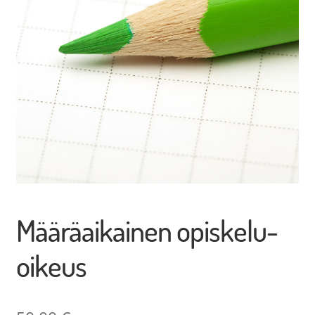
Opetuksen kortit, passit, materiaalit ja muut
Opintomatkat ja liput
Myytävät tuotteet ja palvelut
Northern Game Summit 2026 lipunmyynti
Määräaikainen opiskelu-
oikeus