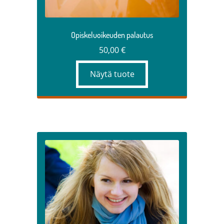
sivulla.
Opiskeluoikeuden palautus
50,00
€
Näytä tuote
Tällä
tuotteella
on
useampi
muunnelma.
Voit
tehdä