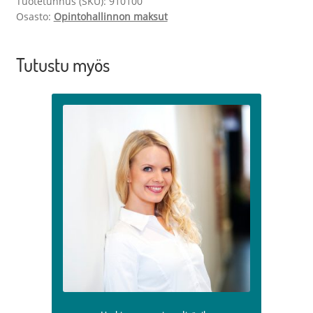
Tuotetunnus (SKU):
910100
Osasto:
Opintohallinnon maksut
Tutustu myös