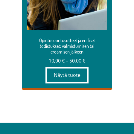
valinnat
tuotteen
sivulla.
Opintosuoritusotteet ja erilliset
todistukset; valmistumisen tai
eroamisen jälkeen
Hintaluokka:
10,00
€
–
50,00
€
10,00 €
Näytä tuote
–
50,00 €