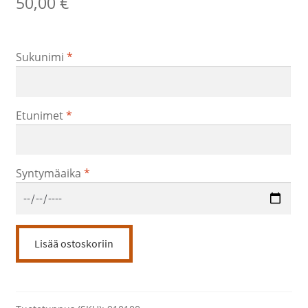
50,00
€
Sukunimi
*
Etunimet
*
Syntymäaika
*
Määräaikainen
Lisää ostoskoriin
opiskelu-
oikeus
määrä