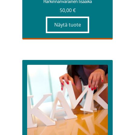
Harkinnanvarainen lisäaika
50,00
€
Näytä tuote
Tällä
tuotteella
on
useampi
muunnelma.
Voit
tehdä
valinnat
tuotteen